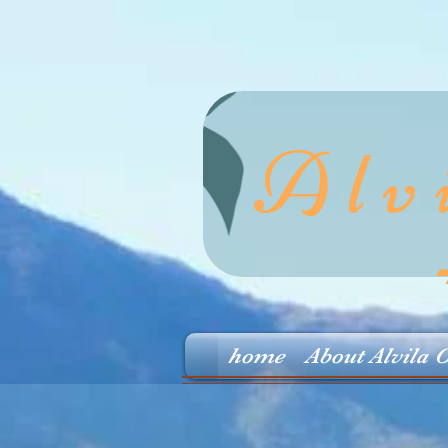
Alv
home
About Alvila