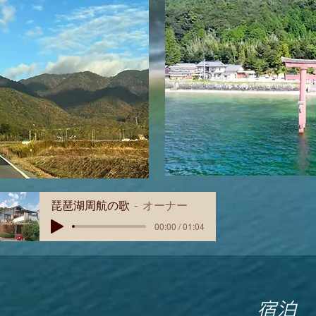
琵琶湖周航の歌
オーナー
00:00 / 01:04
​宿泊