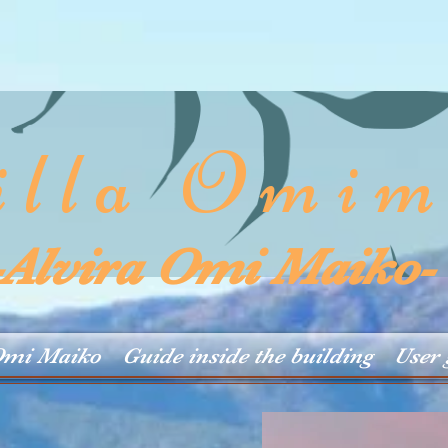
illa Omim
-Alvira Omi Maiko-
 Omi Maiko
Guide inside the building
User 