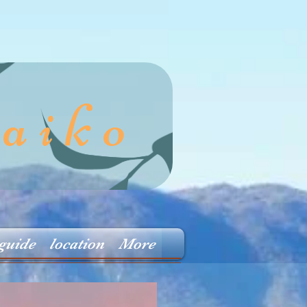
aiko
guide
location
More